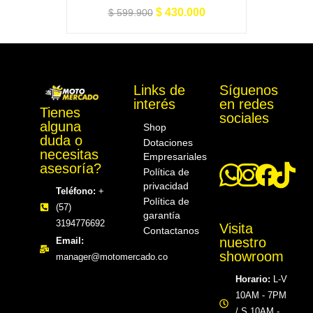
$
430.000
$
599.900
Links de
Síguenos
interés
en redes
Tienes
Motomercado
sociales
alguna
Shop
duda o
Dotaciones
necesitas
Empresariales
asesoría?
Política de
privacidad
Teléfono:
+
Política de
(57)
garantía
3194776692
Visita
Contactanos
nuestro
Email:
showroom
manager@motomercado.co
Horario:
L-V
10AM - 7PM
/ S 10AM -