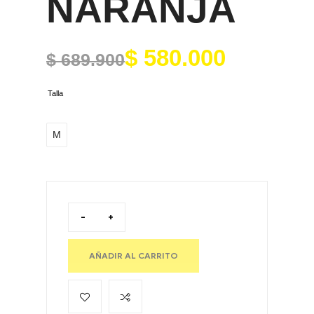
NARANJA
$
580.000
$
689.900
Talla
M
-
+
AÑADIR AL CARRITO