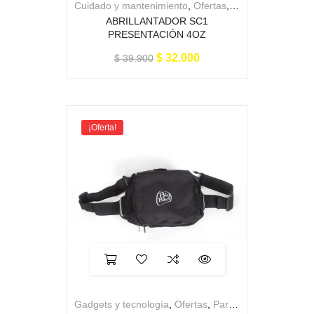
Cuidado y mantenimiento
,
Ofertas
,
Para la moto
ABRILLANTADOR SC1
PRESENTACIÓN 4OZ
$
32.000
$
39.900
¡Oferta!
Gadgets y tecnología
,
Ofertas
,
Para el piloto