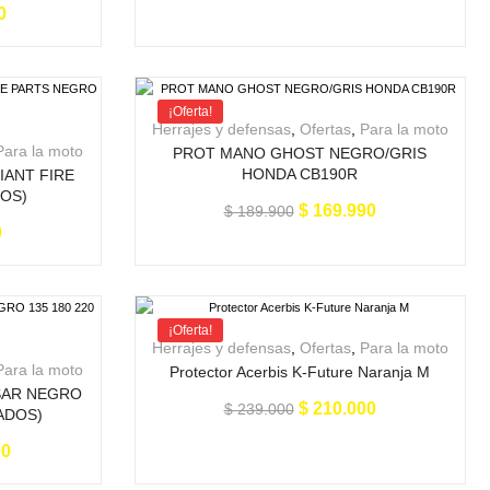
0
¡Oferta!
Herrajes y defensas
,
Ofertas
,
Para la moto
Para la moto
PROT MANO GHOST NEGRO/GRIS
HONDA CB190R
IANT FIRE
DOS)
$
169.990
$
189.900
0
¡Oferta!
Herrajes y defensas
,
Ofertas
,
Para la moto
Para la moto
Protector Acerbis K-Future Naranja M
SAR NEGRO
$
210.000
$
239.000
LADOS)
00