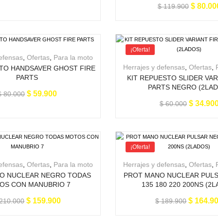
$
80.00
$
119.900
¡Oferta!
defensas
,
Ofertas
,
Para la moto
Herrajes y defensas
,
Ofertas
,
STO HANDSAVER GHOST FIRE
PARTS
KIT REPUESTO SLIDER VAR
PARTS NEGRO (2LA
$
59.900
$
80.000
$
34.90
$
60.000
Filtrar
¡Oferta!
defensas
,
Ofertas
,
Para la moto
Herrajes y defensas
,
Ofertas
,
O NUCLEAR NEGRO TODAS
PROT MANO NUCLEAR PUL
OS CON MANUBRIO 7
135 180 220 200NS (2
$
159.900
$
164.9
210.000
$
189.900