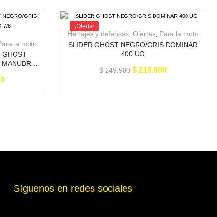
¡Oferta!
Herrajes y defensas
,
Ofertas
,
Para la moto
Para la moto
SLIDER GHOST NEGRO/GRIS DOMINAR
400 UG
O GHOST
 MANUBRIO
$
219.900
$
249.900
00
Síguenos en redes sociales