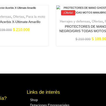
¡Oferta!
defensas
,
Ofertas
,
Para la moto
Herrajes y defensas
,
Ofertas
,
 Acerbis X-Ultimate Amarillo
PROTECTORES DE MAN
$
210.000
239.000
NEGRO/GRIS TODAS MOTOS
7/8
$
189.9
$
210.000
Links de interés
ría?
Shop
Dotaciones Empresariales