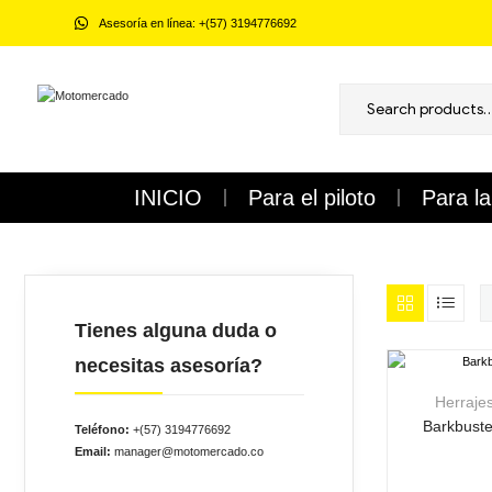
Asesoría en línea: +(57) 3194776692
Motomercado
Accesorios
para
INICIO
Para el piloto
Para l
Motociclistas
/
Cascos,
chaquetas,
guantes,
intercomunicadores
y
Tienes alguna duda o
todo
para
necesitas asesoría?
el
piloto
Herraje
y
la
Barkbust
Teléfono:
+(57) 3194776692
moto
Email:
manager@motomercado.co