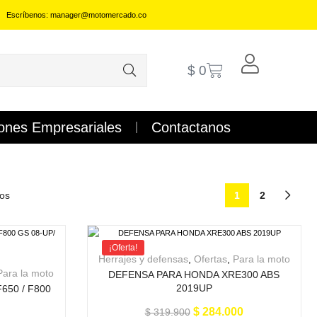
Escríbenos: manager@motomercado.co
$
0
ones Empresariales
Contactanos
dos
1
2
¡Oferta!
Herrajes y defensas
,
Ofertas
,
Para la moto
Para la moto
DEFENSA PARA HONDA XRE300 ABS
2019UP
650 / F800
G
$
284.000
$
319.900