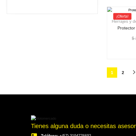
¡Oferta!
Herrajes y 
Protector
$
1
2
Tienes alguna duda o necesitas aseso
Motomercado
Teléfono:
+(57) 3194776692