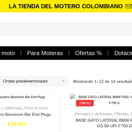
LA TIENDA DEL MOTERO COLOMBIANO
a moto
Para Moteras
Ofertas %
Dotaci
Mostrando 1–12 de 14 resulta
¡Oferta!
s y defensas
,
Para la moto
Herrajes y defensas
,
Ofertas
,
ers Aluminum Bar End Plugs
BASE GATO LATERAL BMW F
$
69.900
GS 08-UP/ F700 