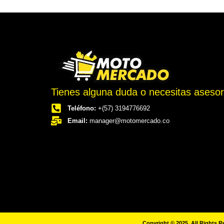
Tienes alguna duda o necesitas aseso
Motomercado
Teléfono:
+(57) 3194776692
Accesorios
para
Email:
manager@motomercado.co
Motociclistas
/
Cascos,
chaquetas,
guantes,
intercomunicadores
y
todo
para
el
piloto
y
Copyright © 2025. All Rights R