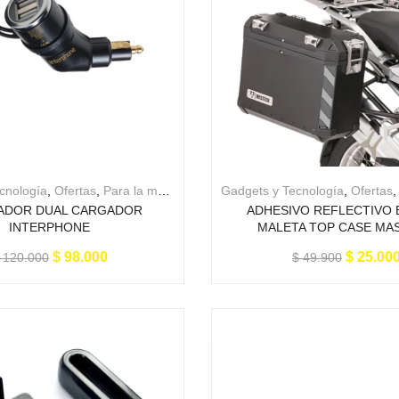
cnología
,
Ofertas
,
Para la moto
Gadgets y Tecnología
,
Ofertas
ADOR DUAL CARGADOR
ADHESIVO REFLECTIVO
INTERPHONE
MALETA TOP CASE MA
$
98.000
$
25.00
120.000
$
49.900