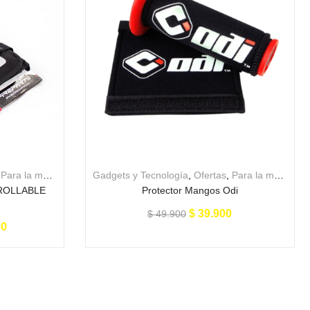
,
Para la moto
Gadgets y Tecnología
,
Ofertas
,
Para la moto
ROLLABLE
Protector Mangos Odi
$
39.900
$
49.900
00