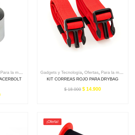
,
Para la moto
Gadgets y Tecnología
,
Ofertas
,
Para la moto
PACERBOLT
KIT CORREAS ROJO PARA DRYBAG
$
14.900
$
18.000
0
¡Oferta!