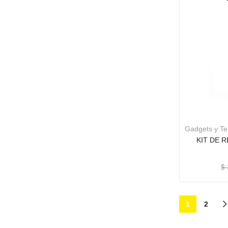
Gadgets y Te
KIT DE 
$
1
2