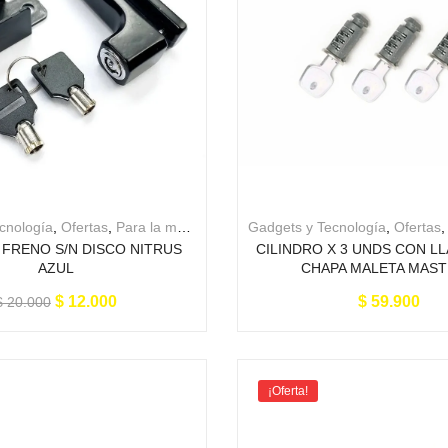
cnología
,
Ofertas
,
Para la moto
Gadgets y Tecnología
,
Ofertas
FRENO S/N DISCO NITRUS
CILINDRO X 3 UNDS CON L
AZUL
CHAPA MALETA MAS
$
12.000
$
59.900
$
20.000
¡Oferta!