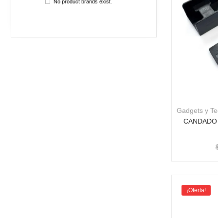
No product brands exist.
Gadgets y Te
CANDADO 
¡Oferta!