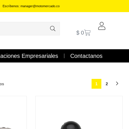
Escríbenos: manager@motomercado.co
$
0
aciones Empresariales
Contactanos
dos
1
2