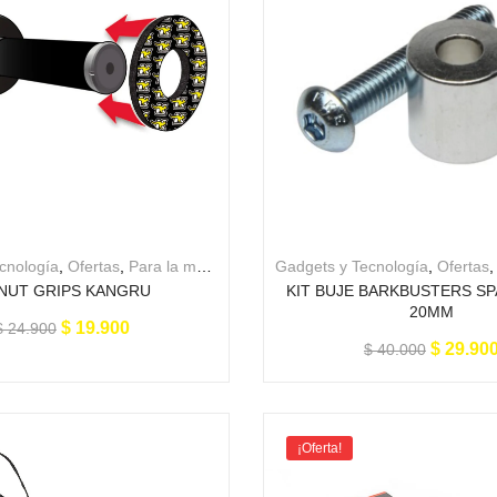
cnología
,
Ofertas
,
Para la moto
Gadgets y Tecnología
,
Ofertas
NUT GRIPS KANGRU
KIT BUJE BARKBUSTERS S
20MM
$
19.900
$
24.900
$
29.90
$
40.000
¡Oferta!