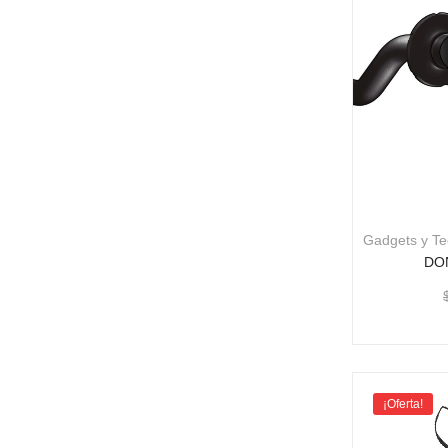
Gadgets y Te
DO
¡Oferta!