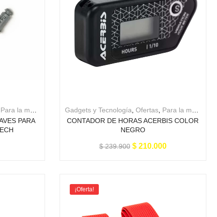
,
Para la moto
Gadgets y Tecnología
,
Ofertas
,
Para la moto
LAVES PARA
CONTADOR DE HORAS ACERBIS COLOR
TECH
NEGRO
$
210.000
$
239.900
¡Oferta!