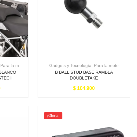
,
Para la moto
Gadgets y Tecnología
,
Para la moto
 BLANCO
B BALL STUD BASE RAMBLA
STECH
DOUBLETAKE
0
$
104.900
¡Oferta!