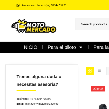
Asesoría en línea: +(57) 3194776692
Motomercado
Accesorios
INICIO
Para el piloto
Para l
para
Motociclistas
/
Cascos,
chaquetas,
guantes,
intercomunicadores
Tienes alguna duda o
y
todo
necesitas asesoría?
para
¡Oferta!
el
piloto
Teléfono:
+(57) 3194776692
y
la
Email:
manager@motomercado.co
moto