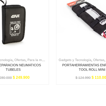
cnología
,
Ofertas
,
Para la moto
Gadgets y Tecnología
,
Ofertas
REPARACION NEUMATICOS
PORTAHERRAMIENTAS EN
TUBELES
TOOL ROLL MINI
$
249.900
$
110.0
280.000
$
124.990