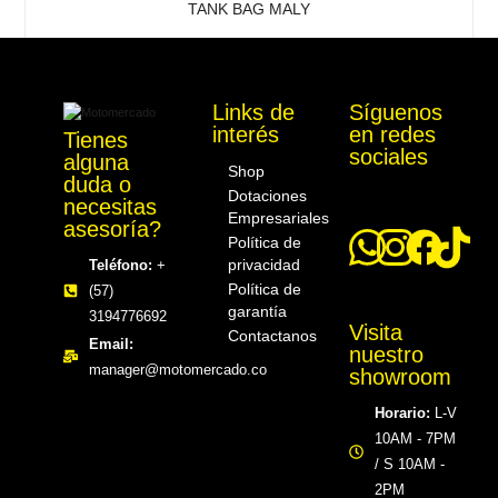
TANK BAG MALY
$
189.600
$
210.000
Links de
Síguenos
interés
en redes
Tienes
Motomercado
sociales
alguna
Shop
duda o
Dotaciones
necesitas
Empresariales
asesoría?
Política de
privacidad
Teléfono:
+
Política de
(57)
garantía
3194776692
Visita
Contactanos
Email:
nuestro
manager@motomercado.co
showroom
Horario:
L-V
10AM - 7PM
/ S 10AM -
2PM