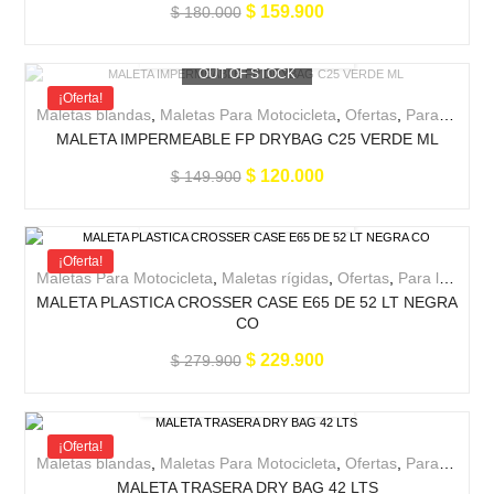
$
159.900
$
180.000
OUT OF STOCK
¡Oferta!
Maletas blandas
,
Maletas Para Motocicleta
,
Ofertas
,
Para la moto
MALETA IMPERMEABLE FP DRYBAG C25 VERDE ML
$
120.000
$
149.900
¡Oferta!
Maletas Para Motocicleta
,
Maletas rígidas
,
Ofertas
,
Para la moto
MALETA PLASTICA CROSSER CASE E65 DE 52 LT NEGRA
CO
$
229.900
$
279.900
¡Oferta!
Maletas blandas
,
Maletas Para Motocicleta
,
Ofertas
,
Para la moto
MALETA TRASERA DRY BAG 42 LTS