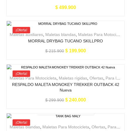
$
499.900
¡Oferta!
Maletas auxiliares
,
Maletas blandas
,
Maletas Para Motocicleta
,
O
MORRAL DRYBAG TUCANO SKILLPRO
$
199.900
$
215.900
¡Oferta!
Maletas Para Motocicleta
,
Maletas rígidas
,
Ofertas
,
Para la moto
RESPALDO MALETA MONOKEY TREKKER OUTBACK 42
Nueva
$
240.000
$
299.900
¡Oferta!
Maletas blandas
,
Maletas Para Motocicleta
,
Ofertas
,
Para la moto