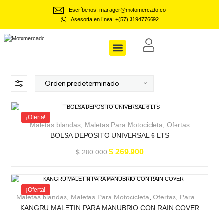
Escríbenos: manager@motomercado.co
Asesoría en línea: +(57) 3194776692
Motomercado
Dotaciones Empresariales
¡Oferta!
Maletas blandas
,
Maletas Para Motocicleta
,
Ofertas
BOLSA DEPOSITO UNIVERSAL 6 LTS
$
269.900
$
280.000
¡Oferta!
Maletas blandas
,
Maletas Para Motocicleta
,
Ofertas
,
Para la moto
KANGRU MALETIN PARA MANUBRIO CON RAIN COVER