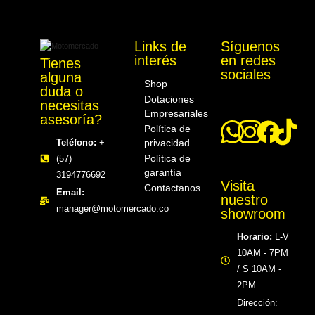
$
80.000
$
164.900
Links de
Síguenos
interés
en redes
Tienes
Motomercado
sociales
alguna
Shop
duda o
Dotaciones
necesitas
Empresariales
asesoría?
Política de
privacidad
Teléfono:
+
Política de
(57)
garantía
3194776692
Visita
Contactanos
Email:
nuestro
manager@motomercado.co
showroom
Horario:
L-V
10AM - 7PM
/ S 10AM -
2PM
Dirección: