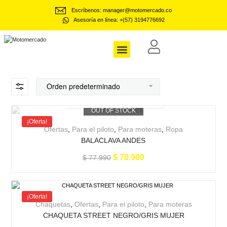
Escríbenos: manager@motomercado.co
Asesoría en línea: +(57) 3194776692
Motomercado
Dotaciones Empresariales
OUT OF STOCK
¡Oferta!
Ofertas
,
Para el piloto
,
Para moteras
,
Ropa
BALACLAVA ANDES
$
70.900
$
77.990
¡Oferta!
Chaquetas
,
Ofertas
,
Para el piloto
,
Para moteras
CHAQUETA STREET NEGRO/GRIS MUJER