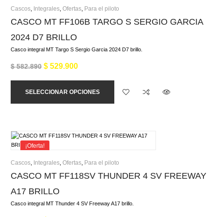
Cascos
,
Integrales
,
Ofertas
,
Para el piloto
CASCO MT FF106B TARGO S SERGIO GARCIA
2024 D7 BRILLO
Casco integral MT Targo S Sergio Garcia 2024 D7 brillo.
$
529.900
$
582.890
SELECCIONAR OPCIONES
¡Oferta!
Cascos
,
Integrales
,
Ofertas
,
Para el piloto
CASCO MT FF118SV THUNDER 4 SV FREEWAY
A17 BRILLO
Casco integral MT Thunder 4 SV Freeway A17 brillo.