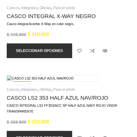
¡Oferta!
Cascos
,
Integrales
,
Ofertas
,
Para el piloto
CASCO INTEGRAL X-WAY NEGRO
Casco integral Acerbis X-Way en color negro.
$
410.000
$
449.900
SELECCIONAR OPCIONES
¡Oferta!
Cascos
,
Integrales
,
Ofertas
,
Para el piloto
CASCO LS2 353 HALF AZUL NAV/ROJO
CASCO INTEGRAL LS2 FF353/ACC SP HALF AZUL NAVY ROJO VISOR
TRANSPARENTE
$
320.000
$
369.900