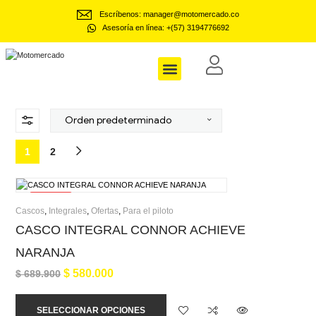
Escríbenos: manager@motomercado.co
Asesoría en línea: +(57) 3194776692
Motomercado
Dotaciones Empresariales
1
2
¡Oferta!
Cascos
,
Integrales
,
Ofertas
,
Para el piloto
CASCO INTEGRAL CONNOR ACHIEVE
NARANJA
$
580.000
$
689.900
SELECCIONAR OPCIONES