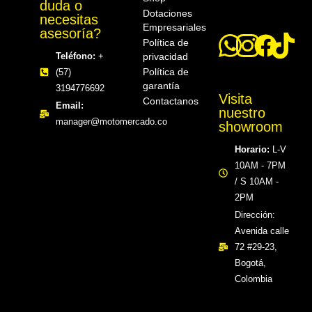
duda o
Dotaciones
necesitas
Empresariales
asesoría?
Política de
privacidad
Teléfono:
+
Política de
(57)
garantía
3194776692
Visita
Contactanos
Email:
nuestro
manager@motomercado.co
showroom
Horario:
L-V
10AM - 7PM
/ S 10AM -
2PM
Dirección:
Avenida calle
72 #29-23,
Bogotá,
Colombia​