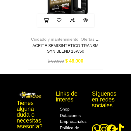
Cuidado y mantenimiento
,
Ofertas
,
Para la moto
ACEITE SEMISINTETICO TRANSM
SYN BLEND 15W50
$
48.000
$
69.900
Links de
Síguenos
interés
en redes
Tienes
Motomercado
sociales
alguna
Shop
duda o
Dotaciones
necesitas
Empresariales
asesoría?
Política de