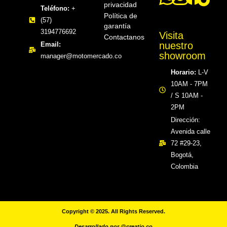
privacidad
Teléfono:
+
Política de
(57)
garantía
3194776692
Visita
Contactanos
nuestro
Email:
showroom
manager@motomercado.co
Horario:
L-V
10AM - 7PM
/ S 10AM -
2PM
Dirección:
Avenida calle
72 #29-23,
Bogotá,
Colombia​
Copyright © 2025. All Rights Reserved.
Desarrollado por
@creatio.co