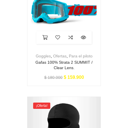
Goggles
,
Ofertas
,
Para el piloto
Gafas 100% Strata 2 SUMMIT /
Clear Lens.
$
159.900
$
180.000
¡Oferta!