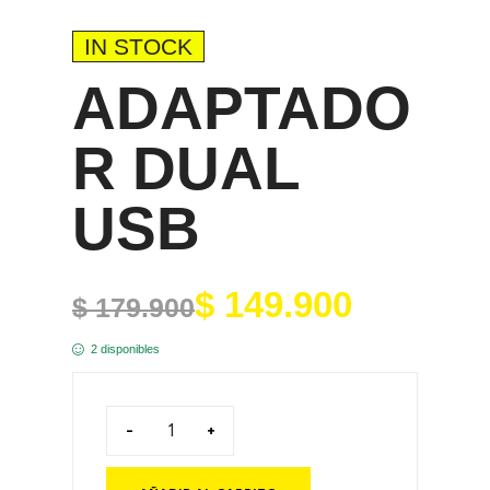
IN STOCK
ADAPTADO
R DUAL
USB
$
149.900
$
179.900
2 disponibles
-
+