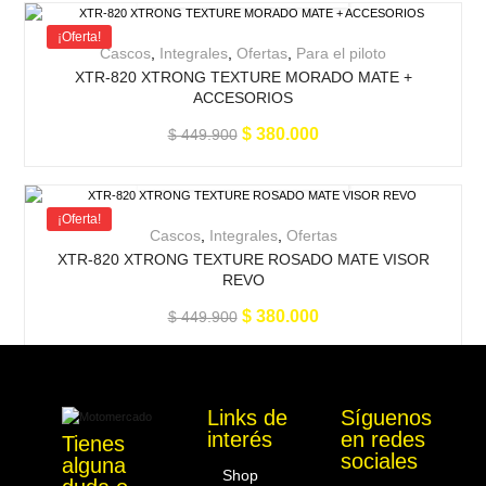
¡Oferta!
Cascos
,
Integrales
,
Ofertas
,
Para el piloto
XTR-820 XTRONG TEXTURE MORADO MATE +
ACCESORIOS
$
380.000
$
449.900
¡Oferta!
Cascos
,
Integrales
,
Ofertas
XTR-820 XTRONG TEXTURE ROSADO MATE VISOR
REVO
$
380.000
$
449.900
1
2
Links de
Síguenos
interés
en redes
Tienes
Motomercado
sociales
alguna
Shop