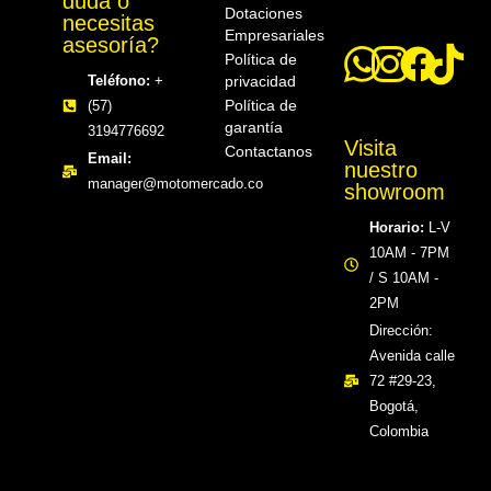
duda o
Dotaciones
necesitas
Empresariales
asesoría?
Política de
privacidad
Teléfono:
+
Política de
(57)
garantía
3194776692
Visita
Contactanos
Email:
nuestro
manager@motomercado.co
showroom
Horario:
L-V
10AM - 7PM
/ S 10AM -
2PM
Dirección:
Avenida calle
72 #29-23,
Bogotá,
Colombia​