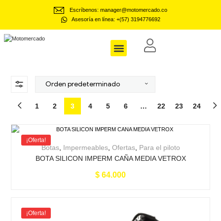
Escríbenos: manager@motomercado.co
Asesoría en línea: +(57) 3194776692
Motomercado
Dotaciones Empresariales
1
2
3
4
5
6
…
22
23
24
¡Oferta!
Botas
,
Impermeables
,
Ofertas
,
Para el piloto
BOTA SILICON IMPERM CAÑA MEDIA VETROX
$
64.000
¡Oferta!