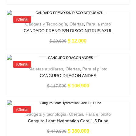
¡Oferta!
Gadgets y Tecnología
,
Ofertas
,
Para la moto
CANDADO FRENO S/N DISCO NITRUS AZUL
$
12.000
$
20.000
¡Oferta!
Maletas auxiliares
,
Ofertas
,
Para el piloto
CANGURO DRAGON ANDES
$
106.900
$
117.590
¡Oferta!
Gadgets y tecnología
,
Ofertas
,
Para el piloto
Canguro Leatt Hydratation Core 1,5 Dune
$
380.000
$
449.900