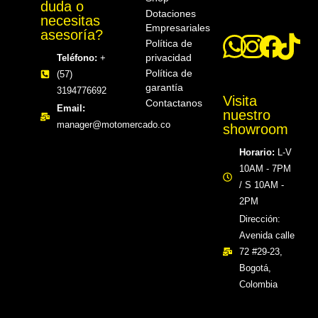
duda o
Dotaciones
necesitas
Empresariales
asesoría?
Política de
privacidad
Teléfono:
+
Política de
(57)
garantía
3194776692
Visita
Contactanos
Email:
nuestro
manager@motomercado.co
showroom
Horario:
L-V
10AM - 7PM
/ S 10AM -
2PM
Dirección:
Avenida calle
72 #29-23,
Bogotá,
Colombia​