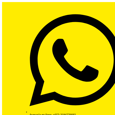
Asesoría en línea: +(57) 3194776692