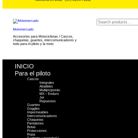
Motomercado
Accesorios para Motociclistas / Cascos,
chaquetas, guantes, intercomunicadores y
todo para el piloto y la moto
INICIO
Para el piloto
Cascos
Integrales
Abatibles
Multiproposito
MX – Enduro
Jet
Repuestos
Guantes
Goggles
Impermeables
Intercomunicadores
Chaquetas
Pantalones
Botas
Protecciones
Ropa
Gadgets y tecnología