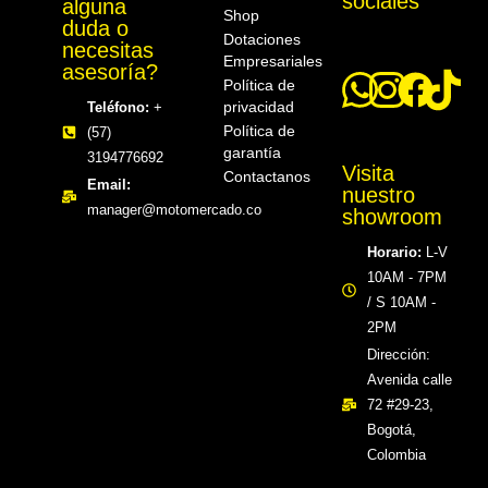
sociales
alguna
Shop
duda o
Dotaciones
necesitas
Empresariales
asesoría?
Política de
privacidad
Teléfono:
+
Política de
(57)
garantía
3194776692
Visita
Contactanos
Email:
nuestro
manager@motomercado.co
showroom
Horario:
L-V
10AM - 7PM
/ S 10AM -
2PM
Dirección:
Avenida calle
72 #29-23,
Bogotá,
Colombia​