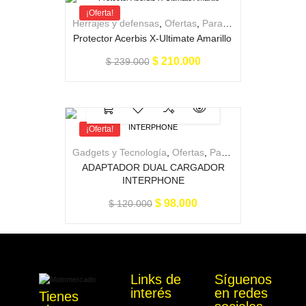
¡Oferta!
Herrajes y defensas
,
Ofertas
,
Para la moto
Protector Acerbis X-Ultimate Amarillo
$
210.000
$
239.000
¡Oferta!
Gadgets y Tecnología
,
Ofertas
,
Para la moto
ADAPTADOR DUAL CARGADOR
INTERPHONE
$
98.000
$
120.000
Links de
Síguenos
interés
en redes
Tienes
Motomercado